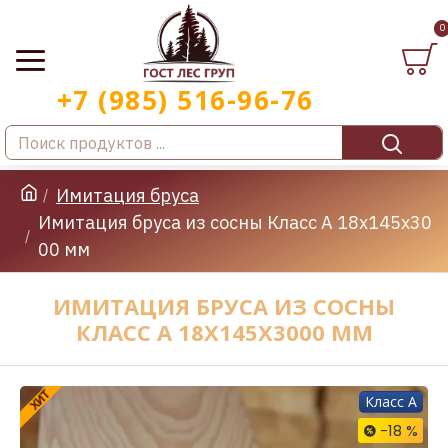
0
Имитация бруса
Имитация бруса из сосны Класс А 18x145x30
00 мм
ИМИТАЦИЯ БРУСА ИЗ СОСНЫ
КЛАСС А 18X145X3000 ММ
ХИТ
Класс A
-18 %